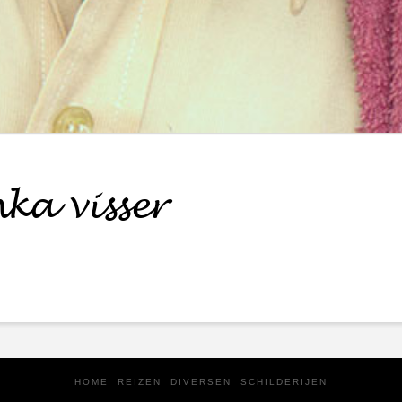
nka visser
HOME
REIZEN
DIVERSEN
SCHILDERIJEN