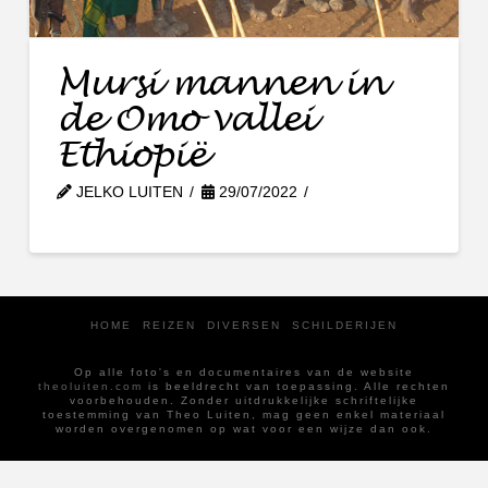
Mursi mannen in
de Omo vallei
Ethiopië
JELKO LUITEN
29/07/2022
HOME
REIZEN
DIVERSEN
SCHILDERIJEN
Op alle foto's en documentaires van de website
theoluiten.com
is beeldrecht van toepassing. Alle rechten
voorbehouden. Zonder uitdrukkelijke schriftelijke
toestemming van Theo Luiten, mag geen enkel materiaal
worden overgenomen op wat voor een wijze dan ook.