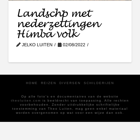
Landschp met
nederzettingen
Himba volk
JELKO LUITEN
02/08/2022
HOME
REIZEN
DIVERSEN
SCHILDERIJEN
Op alle foto's en documentaires van de website
theoluiten.com
is beeldrecht van toepassing. Alle rechten
voorbehouden. Zonder uitdrukkelijke schriftelijke
toestemming van Theo Luiten, mag geen enkel materiaal
worden overgenomen op wat voor een wijze dan ook.