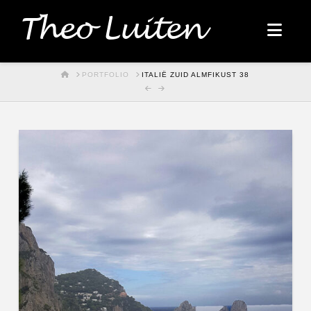
Theo Luiten
Nav
HOME
PORTFOLIO
ITALIË ZUID ALMFIKUST 38