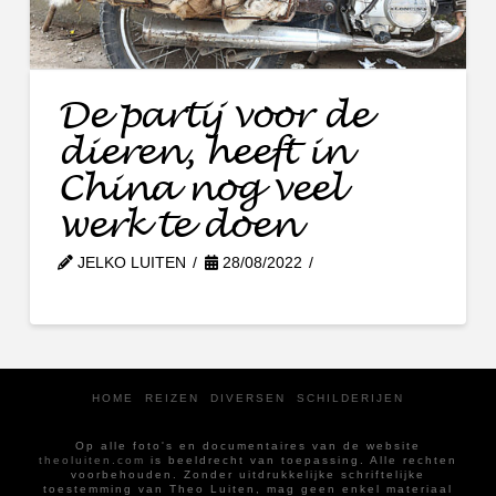
De partij voor de
dieren, heeft in
China nog veel
werk te doen
JELKO LUITEN
28/08/2022
HOME
REIZEN
DIVERSEN
SCHILDERIJEN
Op alle foto's en documentaires van de website
theoluiten.com
is beeldrecht van toepassing. Alle rechten
voorbehouden. Zonder uitdrukkelijke schriftelijke
toestemming van Theo Luiten, mag geen enkel materiaal