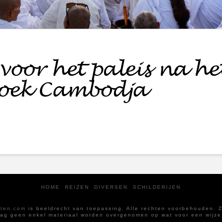
voor het paleis na he
oek Cambodja
HOME
REIZEN
DIVERSEN
SCHILDERIJEN
iten.com
is beeldrecht van toepassing. Alle rechten voorbehouden. Zo
mag geen enkel materiaal worden overgenomen op wat voor een wijze