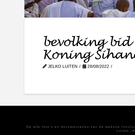
bevolking bid 
Koning Sihan
JELKO LUITEN
28/08/2022
Op alle foto's en documentaires van de website
theolu
Luiten, 