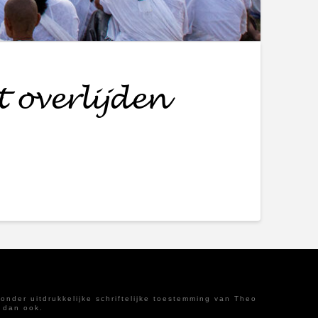
t overlijden
nder uitdrukkelijke schriftelijke toestemming van Theo
 dan ook.