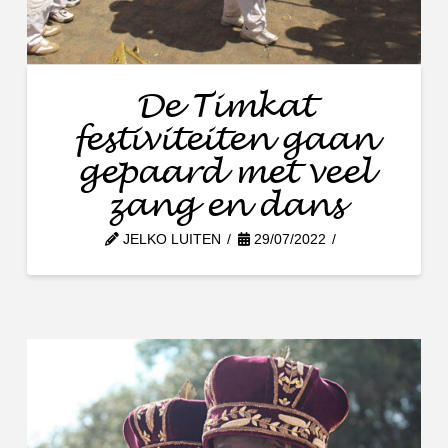
De Timkat
festiviteiten gaan
gepaard met veel
zang en dans
JELKO LUITEN
29/07/2022