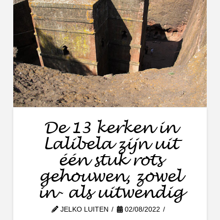
De 13 kerken in
Lalibela zijn uit
één stuk rots
gehouwen, zowel
in- als uitwendig
JELKO LUITEN
02/08/2022