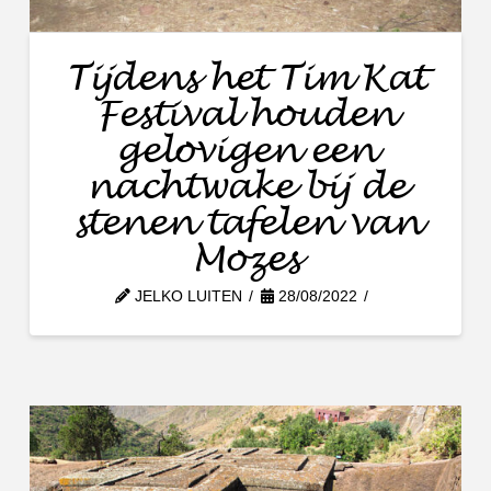
Tijdens het Tim Kat
Festival houden
gelovigen een
nachtwake bij de
stenen tafelen van
Mozes
JELKO LUITEN
28/08/2022