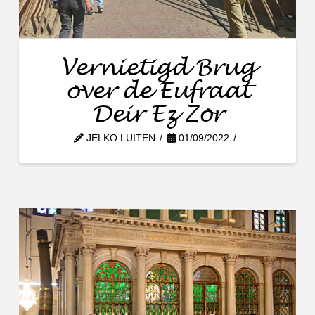
Vernietigd Brug
over de Eufraat
Deir Ez Zor
JELKO LUITEN
01/09/2022