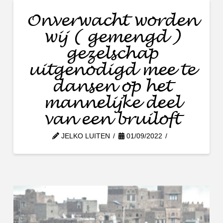
Onverwacht worden
wij ( gemengd )
gezelschap
uitgenodigd mee te
dansen op het
mannelijke deel
van een bruiloft
JELKO LUITEN
01/09/2022