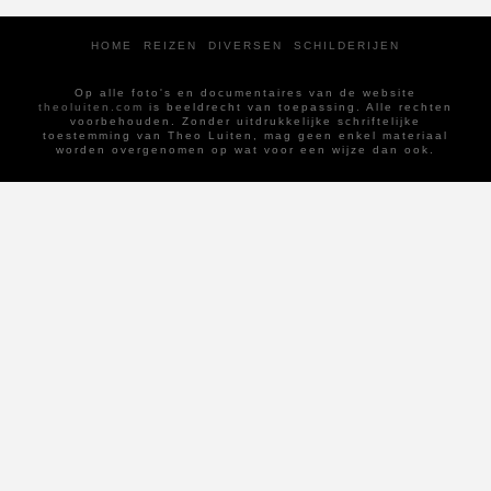
HOME
REIZEN
DIVERSEN
SCHILDERIJEN
Op alle foto's en documentaires van de website
theoluiten.com
is beeldrecht van toepassing. Alle rechten
voorbehouden. Zonder uitdrukkelijke schriftelijke
toestemming van Theo Luiten, mag geen enkel materiaal
worden overgenomen op wat voor een wijze dan ook.