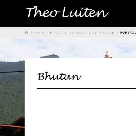
Theo Luiten
HOME
NAVIGATIE FOTO’S
NAVIGATIE FOTO’S AZIË
PORTFOL
Bhutan