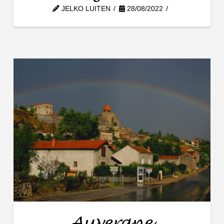
JELKO LUITEN
28/08/2022
Auvergne