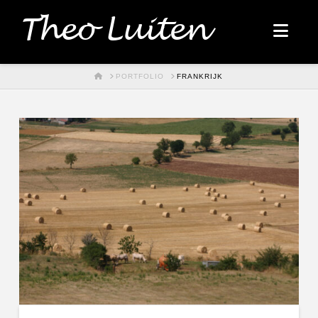
Theo Luiten
Nav
HOME
PORTFOLIO
FRANKRIJK