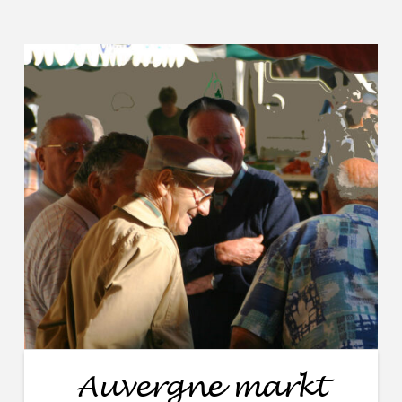
Auvergne markt