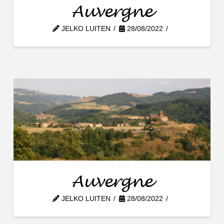
Auvergne
JELKO LUITEN
28/08/2022
Auvergne
JELKO LUITEN
28/08/2022